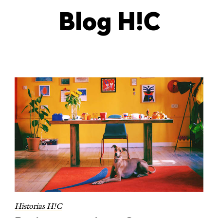
Blog H!C
Historias H!C