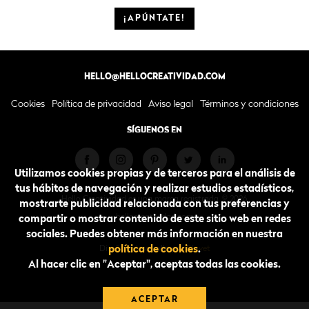
¡APÚNTATE!
HELLO@HELLOCREATIVIDAD.COM
Cookies
Política de privacidad
Aviso legal
Términos y condiciones
SÍGUENOS EN
Utilizamos cookies propias y de terceros para el análisis de
tus hábitos de navegación y realizar estudios estadísticos,
Hello Creatividad es una marca registrada. © 2026.
mostrarte publicidad relacionada con tus preferencias y
hellocreatividad.com
compartir o mostrar contenido de este sitio web en redes
sociales. Puedes obtener más información en nuestra
política de cookies
.
Diseño y desarrollo por
Blavet
Al hacer clic en "Aceptar", aceptas todas las cookies.
ACEPTAR