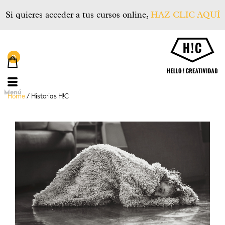
Si quieres acceder a tus cursos online,
HAZ CLIC AQUÍ
He
Menú
Home
/
Historias H!C