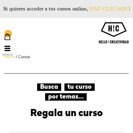
Si quieres acceder a tus cursos online,
HAZ CLIC AQUÍ
He
Menú
Home
/
Cursos
Busca
tu curso
por temas...
Regala
un curso