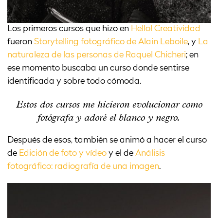
Los primeros cursos que hizo en
Hello! Creatividad
fueron
Storytelling fotográfico de Alain Leboile
, y
La
naturaleza de las personas de Raquel Chicheri
; en
ese momento buscaba un curso donde sentirse
identificada y sobre todo cómoda.
Estos dos cursos me hicieron evolucionar como
fotógrafa y adoré el blanco y negro.
Después de esos, también se animó a hacer el curso
de
Edición de foto y vídeo
y el de
Análisis
fotográfico: radiografía de una imagen
.