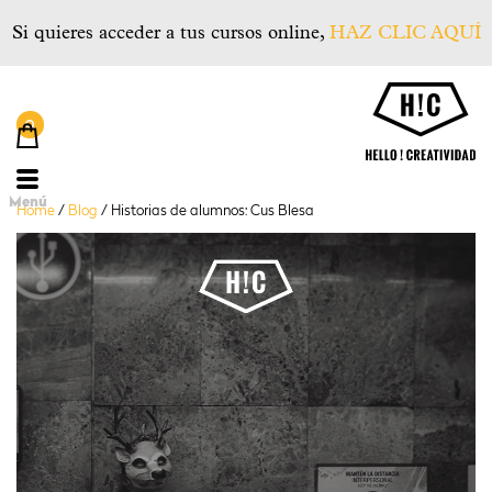
Si quieres acceder a tus cursos online,
HAZ CLIC AQUÍ
He
Menú
Home
/
Blog
/
Historias de alumnos: Cus Blesa