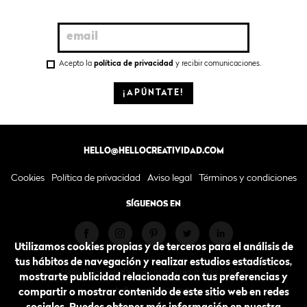
Acepto la
política de privacidad
y recibir comunicaciones.
¡APÚNTATE!
HELLO@HELLOCREATIVIDAD.COM
Cookies
Política de privacidad
Aviso legal
Términos y condiciones
SÍGUENOS EN
Utilizamos cookies propias y de terceros para el análisis de
tus hábitos de navegación y realizar estudios estadísticos,
Hello Creatividad es una marca registrada. © 2026.
mostrarte publicidad relacionada con tus preferencias y
hellocreatividad.com
compartir o mostrar contenido de este sitio web en redes