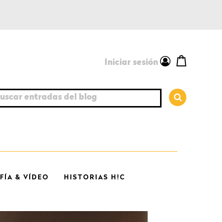
Iniciar sesión
car entradas del blog
ÍA & VÍDEO
HISTORIAS H!C