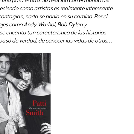
 uno para el otro. Su relación con el mundo del
eciendo como artistas es realmente interesante.
contagian, nada se ponía en su camino. Por el
najes como Andy Warhol, Bob Dylan y
ese encanto tan característico de las historias
 pasó de verdad, de conocer las vidas de otros…