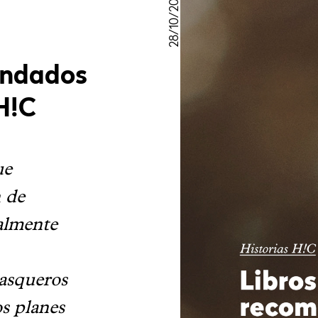
28/10/2018
endados
H!C
ue
n de
almente
asqueros
os planes