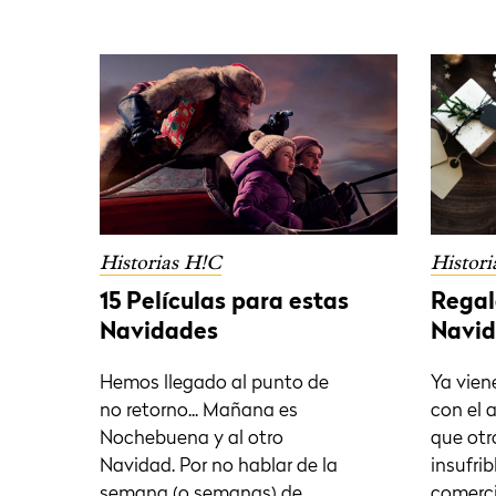
Historias H!C
Histori
15 Películas para estas
Regal
Navidades
Navi
Hemos llegado al punto de
Ya vien
no retorno... Mañana es
con el 
Nochebuena y al otro
que otr
Navidad. Por no hablar de la
insufrib
semana (o semanas) de
comerci