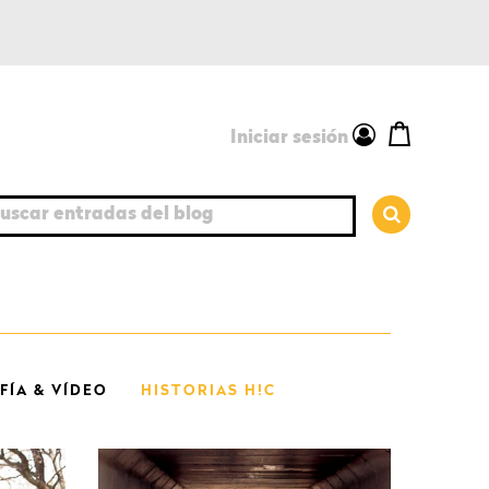
Iniciar sesión
car entradas del blog
ÍA & VÍDEO
HISTORIAS H!C