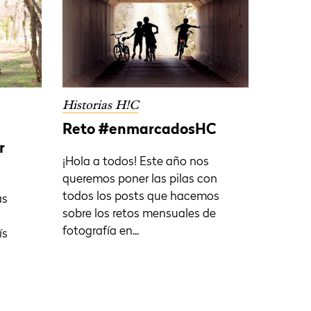
Historias H!C
Reto #enmarcadosHC
r
¡Hola a todos! Este año nos
queremos poner las pilas con
todos los posts que hacemos
as
sobre los retos mensuales de
fotografía en...
ís