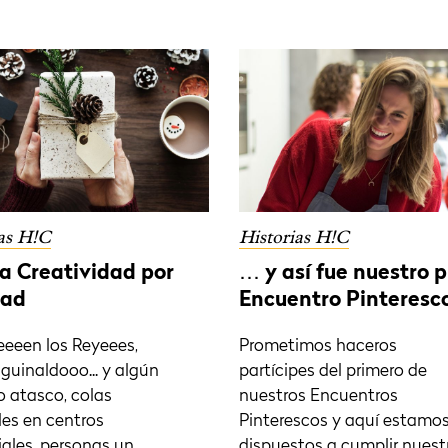
as H!C
Historias H!C
a Creatividad por
… y así fue nuestro 
dad
Encuentro Pinteresc
eeeen los Reyeees,
Prometimos haceros
aguinaldooo... y algún
partícipes del primero de
o atasco, colas
nuestros Encuentros
les en centros
Pinterescos y aquí estamos
ales, personas un
dispuestos a cumplir nuest