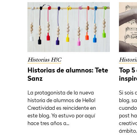
Historias H!C
Histori
Historias de alumnos: Tete
Top 5
Sanz
inspi
La protagonista de la nueva
Si sois
historia de alumnos de Hello!
blog, s
Creatividad es reincidente en
cuando
este blog. Ya estuvo por aquí
post ha
hace tres años a...
creativ
ámbito..