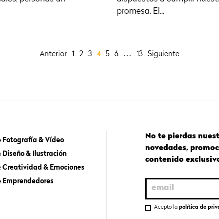
promesa. El...
…
Anterior
1
2
3
4
5
6
13
Siguiente
No te pierdas nues
e
Fotografía & Vídeo
novedades, promoc
e
Diseño & Ilustración
contenido exclusiv
e
Creatividad & Emociones
e
Emprendedores
Acepto la
política de pri