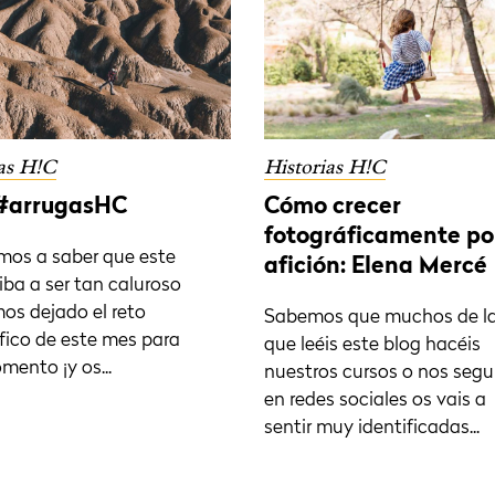
as H!C
Historias H!C
#arrugasHC
Cómo crecer
fotográficamente po
amos a saber que este
afición: Elena Mercé
iba a ser tan caluroso
os dejado el reto
Sabemos que muchos de l
fico de este mes para
que leéis este blog hacéis
mento ¡y os...
nuestros cursos o nos segu
en redes sociales os vais a
sentir muy identificadas...