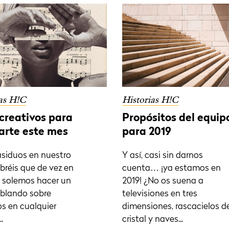
as H!C
Historias H!C
 creativos para
Propósitos del equip
rarte este mes
para 2019
 asiduos en nuestro
Y así, casi sin darnos
abréis que de vez en
cuenta… ¡ya estamos en
 solemos hacer un
2019! ¿No os suena a
blando sobre
televisiones en tres
os en cualquier
dimensiones, rascacielos d
.
cristal y naves...