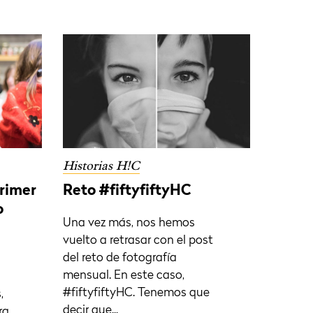
Historias H!C
primer
Reto #fiftyfiftyHC
o
Una vez más, nos hemos
vuelto a retrasar con el post
del reto de fotografía
mensual. En este caso,
#fiftyfiftyHC. Tenemos que
,
decir que...
ra