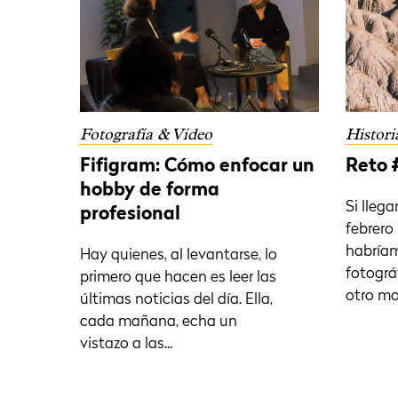
Fotografía & Vídeo
Histori
Fifigram: Cómo enfocar un
Reto 
hobby de forma
Si lleg
profesional
febrero 
habríam
Hay quienes, al levantarse, lo
fotográ
primero que hacen es leer las
otro mo
últimas noticias del día. Ella,
cada mañana, echa un
vistazo a las...