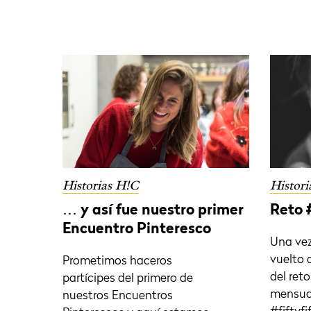
Historias H!C
Histori
… y así fue nuestro primer
Reto 
Encuentro Pinteresco
Una ve
vuelto a
Prometimos haceros
del reto
partícipes del primero de
mensual
nuestros Encuentros