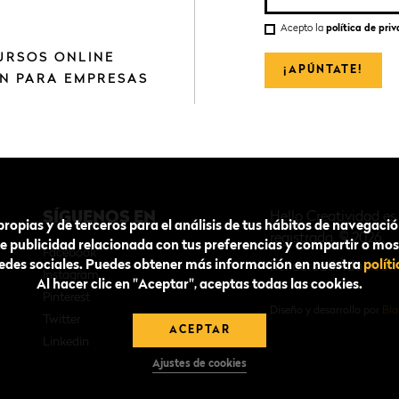
Acepto la
política de pri
URSOS ONLINE
¡APÚNTATE!
N PARA EMPRESAS
SÍGUENOS EN
Hello Creatividad e
ropias y de terceros para el análisis de tus hábitos de navegació
registrada. © 2026.
te publicidad relacionada con tus preferencias y compartir o mos
Facebook
redes sociales. Puedes obtener más información en nuestra
polít
hellocreatividad.co
Instagram
Al hacer clic en "Aceptar", aceptas todas las cookies.
Pinterest
Diseño y desarrollo por
Bla
Twitter
ACEPTAR
Linkedin
Ajustes de cookies