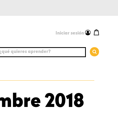
Iniciar sesión
é quieres aprender?
mbre 2018