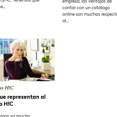
iftyHC. Tenemos que
empresa, las ventajas de
...
contar con un catálogo
online son muchas respect
al...
as H!C
que representan al
o H!C
amos ya mucho