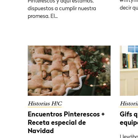
#fiftyf
Pinterescos y aquí estamos,
decir que
dispuestos a cumplir nuestra
promesa. El...
Historias H!C
Histori
Encuentros Pinterescos +
Gifs 
Receta especial de
equip
Navidad
Lleváb