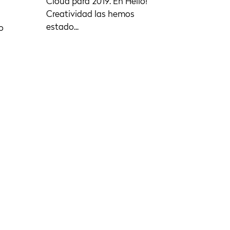
Cloud para 2019. En Hello!
Creatividad las hemos
estado...
o