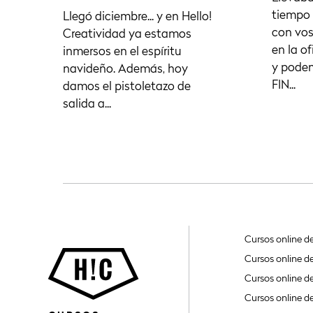
tiempo 
Llegó diciembre... y en Hello!
con vos
Creatividad ya estamos
en la of
inmersos en el espíritu
y pode
navideño. Además, hoy
FIN...
damos el pistoletazo de
salida a...
Cursos online d
Cursos online d
Cursos online d
Cursos online d