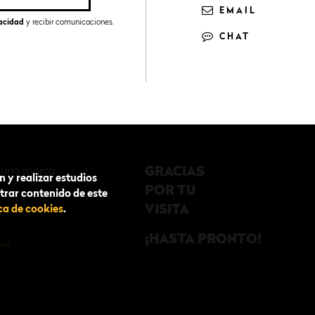
EMAIL
vacidad
y recibir comunicaciones.
CHAT
s una marca
GRACIAS
n y realizar estudios
POR TU
trar contenido de este
VISITA
ica de cookies
.
m
¡HASTA PRONTO!
vet