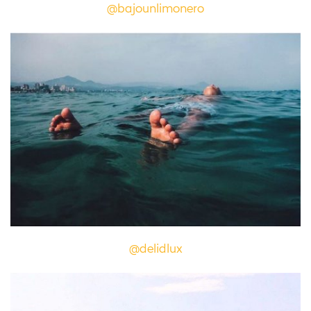
@bajounlimonero
@delidlux