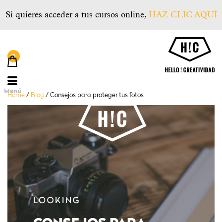
Si quieres acceder a tus cursos online,
HAZ CLIC AQUÍ
He
Menú
Home
/
Blog
/
Consejos para proteger tus fotos