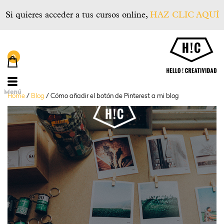
Si quieres acceder a tus cursos online,
HAZ CLIC AQUÍ
He
Menú
Home
/
Blog
/
Cómo añadir el botón de Pinterest a mi blog