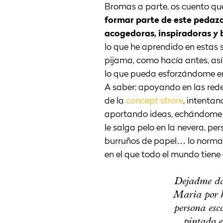
Bromas a parte, os cuento q
formar parte de este pedaz
acogedoras, inspiradoras y 
lo que he aprendido en esta
pijama, como hacía antes, así
lo que pueda esforzándome e
A saber: apoyando en las rede
de la
concept strore
, intentan
aportando ideas, echándome u
le salga pelo en la nevera, pe
burruños de papel… lo normal
en el que todo el mundo tiene
Dejadme dar
María por h
persona esc
pintado e