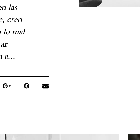
en las
e, creo
n lo mal
tar
 a...