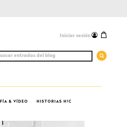
Iniciar sesión
car entradas del blog
ÍA & VÍDEO
HISTORIAS H!C