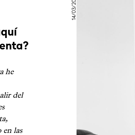
14/03/2016
aquí
senta?
a he
alir del
es
ta,
 en las