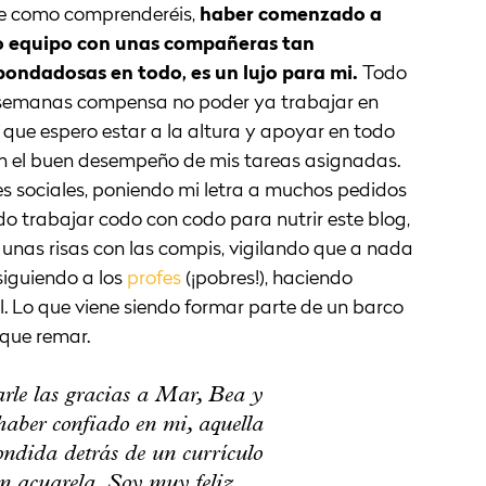
ue como comprenderéis,
haber comenzado a
o equipo con unas compañeras tan
bondadosas en todo, es un lujo para mi.
Todo
s semanas compensa no poder ya trabajar en
 que espero estar a la altura y apoyar en todo
n el buen desempeño de mis tareas asignadas.
s sociales, poniendo mi letra a muchos pedidos
do trabajar codo con codo para nutrir este blog,
nas risas con las compis, vigilando que a nada
rsiguiendo a los
profes
(¡pobres!), haciendo
. Lo que viene siendo formar parte de un barco
 que remar.
le las gracias a Mar, Bea y
aber confiado en mi, aquella
ondida detrás de un currículo
n acuarela. Soy muy feliz.