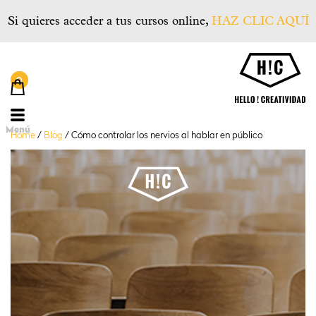
Si quieres acceder a tus cursos online,
HAZ CLIC AQUÍ
He
Menú
Home
/
Blog
/
Cómo controlar los nervios al hablar en público