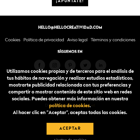
¡APÚNTATE!
HELLO@HELLOCREATIVIDAD.COM
Cookies
Política de privacidad
Aviso legal
Términos y condiciones
SÍGUENOS EN
Utilizamos cookies propias y de terceros para el análisis de
tus hábitos de navegación y realizar estudios estadísticos,
Hello Creatividad es una marca registrada. © 2026.
mostrarte publicidad relacionada con tus preferencias y
hellocreatividad.com
compartir o mostrar contenido de este sitio web en redes
sociales. Puedes obtener más información en nuestra
Diseño y desarrollo por
Blavet
política de cookies
.
Al hacer clic en "Aceptar", aceptas todas las cookies.
ACEPTAR