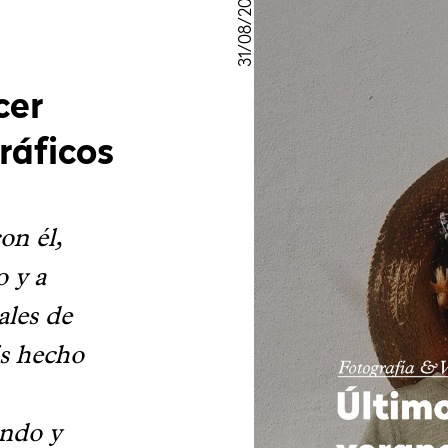
31/08/2021
cer
ráficos
on él,
o y a
ales de
is hecho
ando y