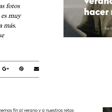
s fotos
l es muy
ta más.
se
nemos fin al verano y a nuestros retos