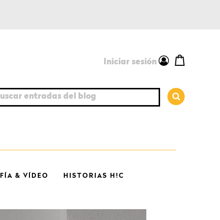
Iniciar sesión
car entradas del blog
ÍA & VÍDEO
HISTORIAS H!C