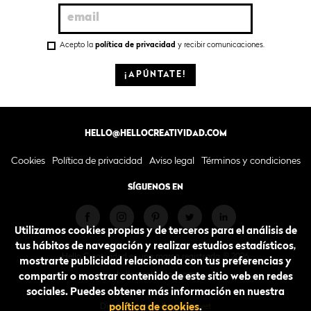
Acepto la
política de privacidad
y recibir comunicaciones.
¡APÚNTATE!
HELLO@HELLOCREATIVIDAD.COM
Cookies
Política de privacidad
Aviso legal
Términos y condiciones
SÍGUENOS EN
Utilizamos cookies propias y de terceros para el análisis de
tus hábitos de navegación y realizar estudios estadísticos,
Hello Creatividad es una marca registrada. © 2026.
mostrarte publicidad relacionada con tus preferencias y
hellocreatividad.com
compartir o mostrar contenido de este sitio web en redes
sociales. Puedes obtener más información en nuestra
política de cookies
.
Diseño y desarrollo por
Blavet