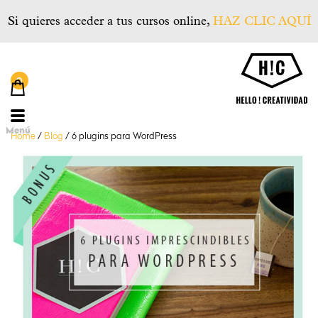
Si quieres acceder a tus cursos online,
HAZ CLIC AQUÍ
He
Menú
Home
/
Blog
/
6 plugins para WordPress