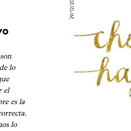
29/12/2014
vo
 son
de lo
que
 el
re es la
correcta.
mos lo