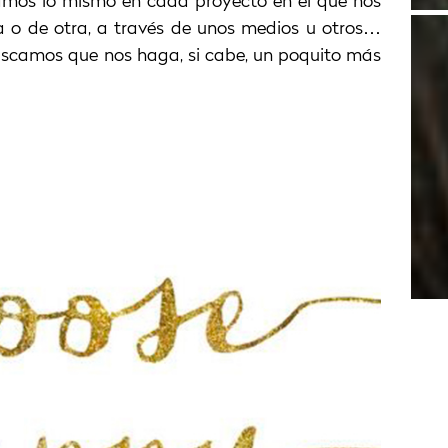
camos lo mismo en cada proyecto en el que nos
o de otra, a través de unos medios u otros…
camos que nos haga, si cabe, un poquito más