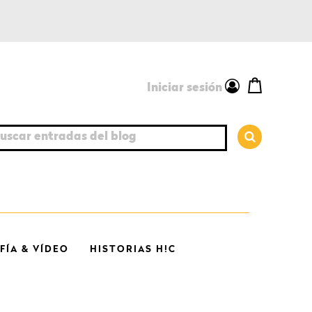
Iniciar sesión
car entradas del blog
ÍA & VÍDEO
HISTORIAS H!C