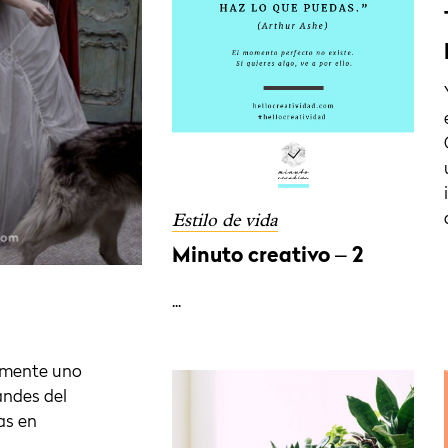
Estilo de vida
Minuto creativo – 2
...
emente uno
andes del
as en