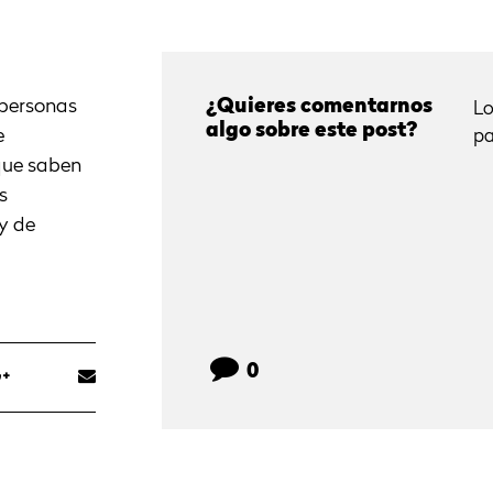
 personas
¿Quieres comentarnos
Lo
algo sobre este post?
e
pa
que saben
s
y de
0