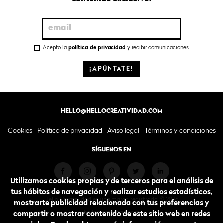
Acepto la
política de privacidad
y recibir comunicaciones.
¡APÚNTATE!
HELLO@HELLOCREATIVIDAD.COM
Cookies
Política de privacidad
Aviso legal
Términos y condiciones
SÍGUENOS EN
Utilizamos cookies propias y de terceros para el análisis de
tus hábitos de navegación y realizar estudios estadísticos,
Hello Creatividad es una marca registrada. © 2026.
mostrarte publicidad relacionada con tus preferencias y
hellocreatividad.com
compartir o mostrar contenido de este sitio web en redes