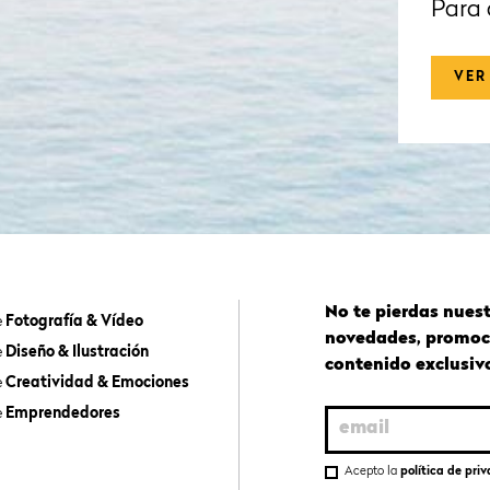
Para 
VER
No te pierdas nues
e
Fotografía & Vídeo
novedades, promoc
e
Diseño & Ilustración
contenido exclusiv
e
Creatividad & Emociones
e
Emprendedores
Acepto la
política de pri