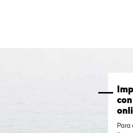
Imp
con
onl
Para 