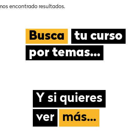
mos encontrado resultados.
Busca
tu curso
por temas...
Y si quieres
ver
más...