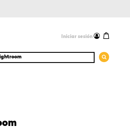
Iniciar sesión
é quieres aprender?
room